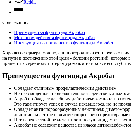
Reddit
Содержание:
Преимущества фунгицида Акробат
Механизм действия фунгицида Акробат
Инструкция по применению фунгицида Акробат
Хорошего фермера, садовода или огородника от плохого отлич
на пути к достижению этой цели - болезни растений, которые
привести к серьезным потерям урожая, а то и вовсе его сгуби
Преимущества фунгицида Акробат
Обладает отличным профилактическим действием
Непревзойденная продолжительность действия: диметомор
Акробат обладает лечебным действием: компонент систем
Это гарантирует успех в случае начавшегося, но не проя
Обладает антиспорообразующим действием: диметоморф с
действие на летние и зимние споры гриба предотвращает
Нет перекрестной резистентности к фунгицидам из гру
Акробат не содержит вещества из класса дитиокарбамато