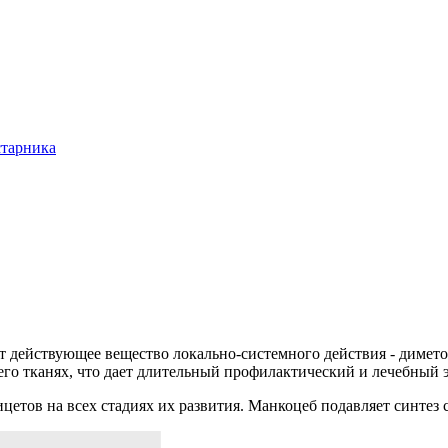
старника
ействующее вещество локально-системного действия - димето
 его тканях, что дает длительный профилактический и лечебный 
тов на всех стадиях их развития. Манкоцеб подавляет синтез с