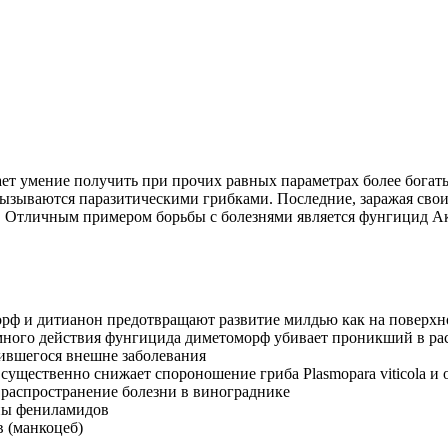
ает умение получить при прочих равных параметрах более бога
 вызываются паразитическими грибками. Последние, заражая сво
ть. Отличным примером борьбы с болезнями является фунгицид А
ф и дитианон предотвращают развитие милдью как на поверхност
ного действия фунгицида диметоморф убивает проникший в раст
вившегося внешне заболевания
ущественно снижает спороношение гриба Plasmopara viticola и
 распространение болезни в винограднике
ппы фениламидов
в (манкоцеб)