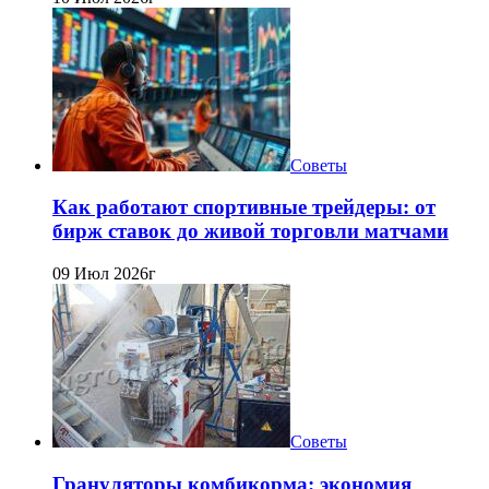
Советы
Как работают спортивные трейдеры: от
бирж ставок до живой торговли матчами
09 Июл 2026г
Советы
Грануляторы комбикорма: экономия