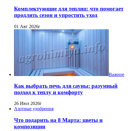
Комплектующие для теплиц: что помогает
продлить сезон и упростить уход
01 Авг 2026г
Важное
Как выбрать печь для сауны: разумный
подход к теплу и комфорту
26 Июл 2026г
Азотные удобрения
Что подарить на 8 Марта: цветы и
композиции