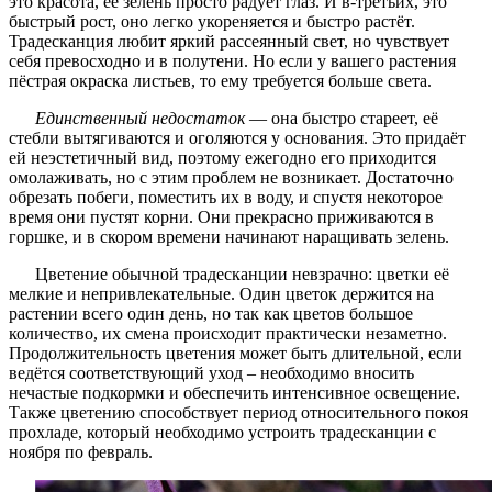
это красота, её зелень просто радует глаз. И в-третьих, это
быстрый рост, оно легко укореняется и быстро растёт.
Традесканция любит яркий рассеянный свет, но чувствует
себя превосходно и в полутени. Но если у вашего растения
пёстрая окраска листьев, то ему требуется больше света.
Единственный недостаток
— она быстро стареет, её
стебли вытягиваются и оголяются у основания. Это придаёт
ей неэстетичный вид, поэтому ежегодно его приходится
омолаживать, но с этим проблем не возникает. Достаточно
обрезать побеги, поместить их в воду, и спустя некоторое
время они пустят корни. Они прекрасно приживаются в
горшке, и в скором времени начинают наращивать зелень.
Цветение обычной традесканции невзрачно: цветки её
мелкие и непривлекательные. Один цветок держится на
растении всего один день, но так как цветов большое
количество, их смена происходит практически незаметно.
Продолжительность цветения может быть длительной, если
ведётся соответствующий уход – необходимо вносить
нечастые подкормки и обеспечить интенсивное освещение.
Также цветению способствует период относительного покоя
прохладе, который необходимо устроить традесканции с
ноября по февраль.