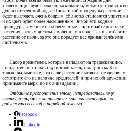
чтобы почва всегда была увлажнённой. В жаркие дни
традесканция будет рада опрыскиванию, можно устраивать ей
душ из отстоянной воды. После такой процедуры растение
будет выглядеть очень бодрым, её листья становятся упругими
и их цвет будет более насыщенным. Зимой эти водные
процедуры замените на облегчённые – протирайте листочки
растения ватным диском, смоченным в воде. Так вы избавите
растение от пыли, за это она порадует вас яркими зелёными
листочками.
Набор вредителей, которые нападают на традесканцию,
стандартен: щитовки, паутинный клещ, тля, трипсы. Как
только вы заметите, что ваше растение выглядит нездоровым,
осмотрите его на наличие вредителей, и при их обнаружении
принимайте меры по их ликвидации.
Отдайте предпочтение этому нетребовательному
цветку, которое не относится к красиво цветущим, но
радует глаз весёлой и нарядной зеленью.
Facebook
LinkedIn