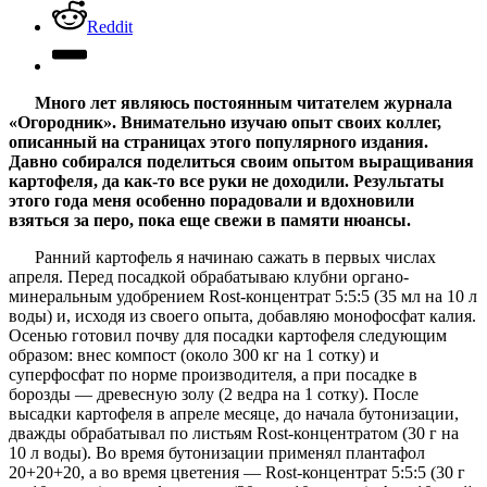
Reddit
Много лет являюсь постоянным читателем журнала
«Огородник». Внимательно изучаю опыт своих коллег,
описанный на страницах этого популярного издания.
Давно собирался поделиться своим опытом выращивания
картофеля, да как-то все руки не доходили. Результаты
этого года меня особенно порадовали и вдохновили
взяться за перо, пока еще свежи в памяти нюансы.
Ранний картофель я начинаю сажать в первых числах
апреля. Перед посадкой обрабатываю клубни органо-
минеральным удобрением Rost-концентрат 5:5:5 (35 мл на 10 л
воды) и, исходя из своего опыта, добавляю монофосфат калия.
Осенью готовил почву для посадки картофеля следующим
образом: внес компост (около 300 кг на 1 сотку) и
суперфосфат по норме производителя, а при посадке в
борозды — древесную золу (2 ведра на 1 сотку). После
высадки картофеля в апреле месяце, до начала бутонизации,
дважды обрабатывал по листьям Rost-концентратом (30 г на
10 л воды). Во время бутонизации применял плантафол
20+20+20, а во время цветения — Rost-концентрат 5:5:5 (30 г