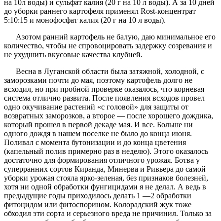
на 10л воды) и сульфат калия (20 г на 10 л воды). А за 10 дней
до уборки раннего картофеля применял Rost-концентрат
5:10:15 и монофосфат калия (20 г на 10 л воды).
Азотом ранний картофель не балую, даю минимальное его
количество, чтобы не спровоцировать задержку созревания и
не ухудшить вкусовые качества клубней.
Весна в Луганской области была затяжной, холодной, с
заморозками почти до мая, поэтому картофель долго не
всходил, но при пробной проверке оказалось, что корневая
система отлично развита. После появления всходов провел
одно окучивание растений «с головой» для защиты от
возвратных заморозков, а второе — после хорошего дождика,
который прошел в первой декаде мая. И все. Больше ни
одного дождя в нашем поселке не было до конца июня.
Поливал с момента бутонизации и до конца цветения
(капельный полив примерно раз в неделю). Этого оказалось
достаточно для формирования отличного урожая. Ботва у
суперранних сортов Киранда, Минерва и Ривьера до самой
уборки урожая стояла ярко-зеленая, без признаков болезней,
хотя ни одной обработки фунгицидами я не делал. А ведь в
предыдущие годы приходилось делать 1 —2 обработки
фитоцидом или фитоспорином. Колорадский жук тоже
обходил эти сорта и серьезного вреда не причинил. Только за