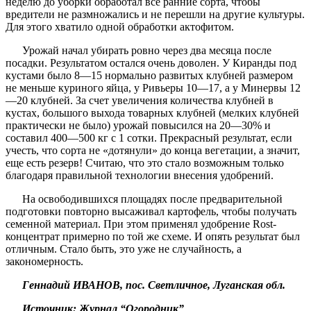
неделю до уборки обработал все ранние сорта, чтобы
вредители не размножались и не перешли на другие культуры.
Для этого хватило одной обработки актофитом.
Урожай начал убирать ровно через два месяца после
посадки. Результатом остался очень доволен. У Киранды под
кустами было 8—15 нормально развитых клубней размером
не меньше куриного яйца, у Ривьеры 10—17, а у Минервы 12
—20 клубней. За счет увеличения количества клубней в
кустах, большого выхода товарных клубней (мелких клубней
практически не было) урожай повысился на 20—30% и
составил 400—500 кг с 1 сотки. Прекрасный результат, если
учесть, что сорта не «дотянули» до конца вегетации, а значит,
еще есть резерв! Считаю, что это стало возможным только
благодаря правильной технологии внесения удобрений.
На освободившихся площадях после предварительной
подготовки повторно высаживал картофель, чтобы получать
семенной материал. При этом применял удобрение Rost-
концентрат примерно по той же схеме. И опять результат был
отличным. Стало быть, это уже не случайность, а
закономерность.
Геннадий ИВАНОВ, пос. Светличное, Луганская обл.
Источник: Журнал “Огородник”