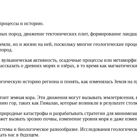
 процессы и историю.
рных пород, движение тектонических плит, формирование ландша
Земли, но и жизни на ней, поскольку многие геологические про
пород.
к вулканическая активность, осадочные процессы или метаморфи
ссказать о древних морях и озёрах, в то время как магматическ
огическую историю региона и понять, как изменялась Земля на
стоит земная кора. Эти движения могут вызывать землетрясения,
ию гор, таких как Гималаи, которые возникли в результате сто
риродные катастрофы и разрабатывать стратегии для минимизац
ет вызвать эрозию почвы, изменение уровня моря и даже измен
стемы и биологическое разнообразие. Исследования геологическ
ать нас в будущем.