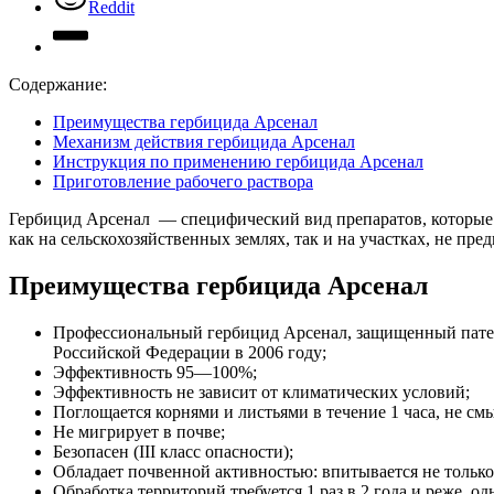
Reddit
Содержание:
Преимущества гербицида Арсенал
Механизм действия гербицида Арсенал
Инструкция по применению гербицида Арсенал
Приготовление рабочего раствора
Гербицид Арсенал — специфический вид препаратов, которые 
как на сельскохозяйственных землях, так и на участках, не пр
Преимущества гербицида Арсенал
Профессиональный гербицид Арсенал, защищенный патен
Российской Федерации в 2006 году;
Эффективность 95—100%;
Эффективность не зависит от климатических условий;
Поглощается корнями и листьями в течение 1 часа, не см
Не мигрирует в почве;
Безопасен (III класс опасности);
Обладает почвенной активностью: впитывается не только ч
Обработка территорий требуется 1 раз в 2 года и реже, 