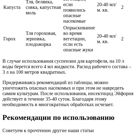
Тля, белянка,
если
20-40 мл/
Капуста
совка, капустная
2
появились
м. кв.
моль
опасные
насекомые
Опрыскивание
Тля гороховая,
во время
20-40 мл/
Горох
зерновка,
вегетации,
2
м. кв.
плодожорка
если есть
опасные жуки
В случае использования суспензии для картофеля, на 10 л
воды берется всего 4 мл жидкости. Расход рабочего состава –
3 л на 100 метров квадратных.
Придерживаясь рекомендаций из таблицы, можно
уничтожить опасных насекомых и при этом не навредить
самим культурам. После использования, инсектицид Эйфория
действует в течение 35-40 суток. Благодаря этому
необходимость в многократных обработках исчезает.
Рекомендации по использованию
Советуем к прочтению другие наши статьи