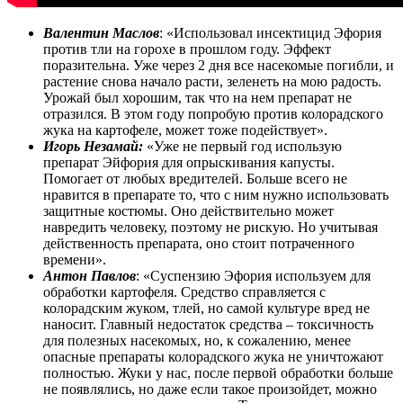
Валентин Маслов
: «Использовал инсектицид Эфория
против тли на горохе в прошлом году. Эффект
поразительна. Уже через 2 дня все насекомые погибли, и
растение снова начало расти, зеленеть на мою радость.
Урожай был хорошим, так что на нем препарат не
отразился. В этом году попробую против колорадского
жука на картофеле, может тоже подействует».
Игорь Незамай:
«Уже не первый год использую
препарат Эйфория для опрыскивания капусты.
Помогает от любых вредителей. Больше всего не
нравится в препарате то, что с ним нужно использовать
защитные костюмы. Оно действительно может
навредить человеку, поэтому не рискую. Но учитывая
действенность препарата, оно стоит потраченного
времени».
Антон Павлов
: «Суспензию Эфория используем для
обработки картофеля. Средство справляется с
колорадским жуком, тлей, но самой культуре вред не
наносит. Главный недостаток средства – токсичность
для полезных насекомых, но, к сожалению, менее
опасные препараты колорадского жука не уничтожают
полностью. Жуки у нас, после первой обработки больше
не появлялись, но даже если такое произойдет, можно