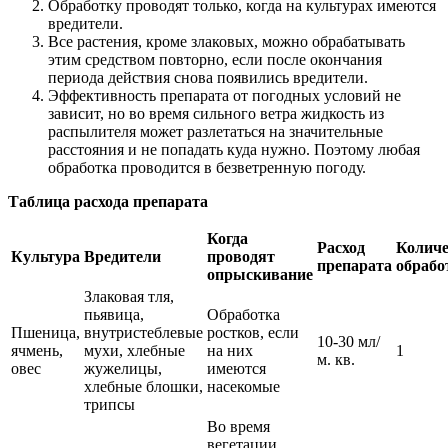
Обработку проводят только, когда на культурах имеются
вредители.
Все растения, кроме злаковых, можно обрабатывать
этим средством повторно, если после окончания
периода действия снова появились вредители.
Эффективность препарата от погодных условий не
зависит, но во время сильного ветра жидкость из
распылителя может разлетаться на значительные
расстояния и не попадать куда нужно. Поэтому любая
обработка проводится в безветренную погоду.
Таблица расхода препарата
Когда
Расход
Количе
Культура
Вредители
проводят
препарата
обрабо
опрыскивание
Злаковая тля,
пьявица,
Обработка
Пшеница,
внутристеблевые
ростков, если
10-30 мл/
ячмень,
мухи, хлебные
на них
1
м. кв.
овес
жужелицы,
имеются
хлебные блошки,
насекомые
трипсы
Во время
вегетации,