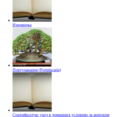
Изюминка
Портулакария (Portulacaria)
Спатифиллум: уход в домашних условиях за женским