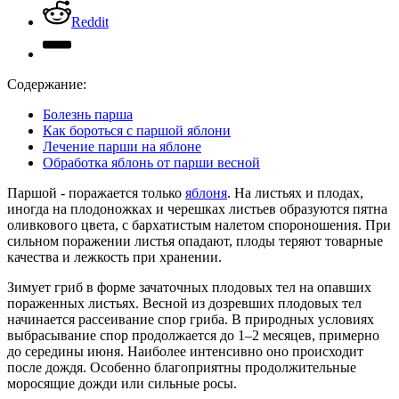
Reddit
Содержание:
Болезнь парша
Как бороться с паршой яблони
Лечение парши на яблоне
Обработка яблонь от парши весной
Паршой - поражается только
яблоня
. На листьях и плодах,
иногда на плодоножках и черешках листьев образуются пятна
оливкового цвета, с бархатистым налетом спороношения. При
сильном поражении листья опадают, плоды теряют товарные
качества и лежкость при хранении.
Зимует гриб в форме зачаточных плодовых тел на опавших
пораженных листьях. Весной из дозревших плодовых тел
начинается рассеивание спор гриба. В природных условиях
выбрасывание спор продолжается до 1–2 месяцев, примерно
до середины июня. Наиболее интенсивно оно происходит
после дождя. Особенно благоприятны продолжительные
моросящие дожди или сильные росы.