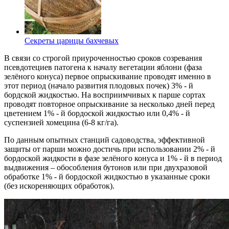
Секреты царицы бахчевых
В связи со строгой приуроченностью сроков созревания
псевдотециев патогена к началу вегетации яблони (фаза
зелёного конуса) первое опрыскивание проводят именно в
этот период (начало развития плодовых почек) 3% - й
бордской жидкостью. На восприимчивых к парше сортах
проводят повторное опрыскивание за несколько дней перед
цветением 1% - й бордоской жидкостью или 0,4% - й
суспензией хомецина (6-8 кг/га).
По данным опытных станций садоводства, эффективной
защиты от парши можно достичь при использовании 2% - й
бордоской жидкости в фазе зелёного конуса и 1% - й в период
выдвижения – обособления бутонов или при двухразовой
обработке 1% - й бордоской жидкостью в указанные сроки
(без искореняющих обработок).