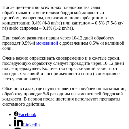
После цветения во всех зонах плодоводства сады
обрабатывают заменителями бордоской жидкостью –
цинебом, эупареном, полихомом, поликарбацином в
концентрации 0,4% (4-8 кг/га) или каптаном – 0,5% (7,5-8 кг/
га) либо сапролем – 0,1% (1-2 кг/га).
При слабом развитии парши через 10-12 дней обработку
проводят 0,5%-й
мочевиной
с добавлением 0,5% -й калийной
соли.
Очень важно опрыскивать своевременно и в сжатые сроки,
последующую обработку следует проводить через 10-12 дней
после предыдущей. Количество опрыскиваний зависит от
погодных условий и восприимчивости сорта (в дождливое
лето увеличивают).
Обычно в садах, где осуществляется «голубое» опрыскивание,
обработку проводят 5-6 раз одним из заменителей бордоской
жидкости. В период после цветения используют препараты
системного действия.
Facebook
LinkedIn