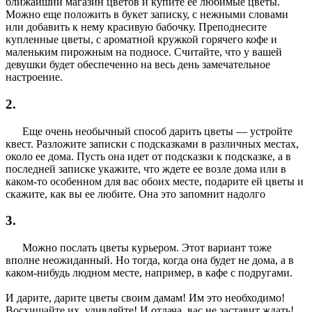
ближайший магазин цветов и купите ее любимые цветы.
Можно еще положить в букет записку, с нежными словами
или добавить к нему красивую бабочку. Преподнесите
купленные цветы, с ароматной кружкой горячего кофе и
маленьким пирожным на подносе. Считайте, что у вашей
девушки будет обеспеченно на весь день замечательное
настроение.
2.
Еще очень необычный способ дарить цветы — устройте
квест. Разложите записки с подсказками в различных местах,
около ее дома. Пусть она идет от подсказки к подсказке, а в
последней записке укажите, что ждете ее возле дома или в
каком-то особенном для вас обоих месте, подарите ей цветы и
скажите, как вы ее любите. Она это запомнит надолго
3.
Можно послать цветы курьером. Этот вариант тоже
вполне неожиданный. Но тогда, когда она будет не дома, а в
каком-нибудь людном месте, например, в кафе с подругами.
И дарите, дарите цветы своим дамам! Им это необходимо!
Восхищайте их, удивляйте! И отдача, вас не заставит ждать!