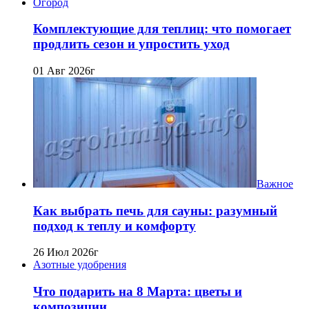
Огород
Комплектующие для теплиц: что помогает
продлить сезон и упростить уход
01 Авг 2026г
Важное
Как выбрать печь для сауны: разумный
подход к теплу и комфорту
26 Июл 2026г
Азотные удобрения
Что подарить на 8 Марта: цветы и
композиции