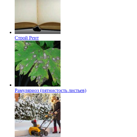
Строй Рент
Рамуляриоз (пятнистость листьев)