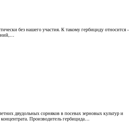
ически без нашего участия. К такому гербициду относится -
тений,…
етних двудольных сорняков в посевах зерновых культур и
о концентрата. Производитель гербицида…