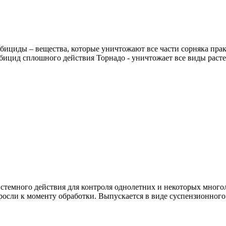
ициды – вещества, которые уничтожают все части сорняка практ
бицид сплошного действия Торнадо - уничтожает все виды рас
темного действия для контроля однолетних и некоторых многол
оросли к моменту обработки. Выпускается в виде суспензионног