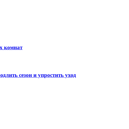
х комнат
длить сезон и упростить уход