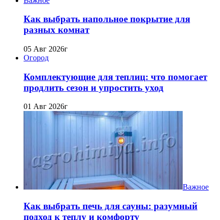
Важное
Как выбрать напольное покрытие для
разных комнат
05 Авг 2026г
Огород
Комплектующие для теплиц: что помогает
продлить сезон и упростить уход
01 Авг 2026г
Важное
Как выбрать печь для сауны: разумный
подход к теплу и комфорту