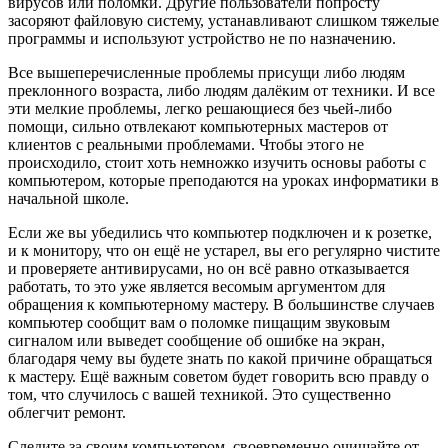
вирусов или поломки. Другие пользователи попросту
засоряют файловую систему, устанавливают слишком тяжелые
программы и используют устройство не по назначению.
Все вышеперечисленные проблемы присущи либо людям
преклонного возраста, либо людям далёким от техники. И все
эти мелкие проблемы, легко решающиеся без чьей-либо
помощи, сильно отвлекают компьютерных мастеров от
клиентов с реальными проблемами. Чтобы этого не
происходило, стоит хоть немножко изучить основы работы с
компьютером, которые преподаются на уроках информатики в
начальной школе.
Если же вы убедились что компьютер подключен и к розетке,
и к монитору, что он ещё не устарел, вы его регулярно чистите
и проверяете антивирусами, но он всё равно отказывается
работать, то это уже является весомым аргументом для
обращения к компьютерному мастеру. В большинстве случаев
компьютер сообщит вам о поломке пищащим звуковым
сигналом или выведет сообщение об ошибке на экран,
благодаря чему вы будете знать по какой причине обращаться
к мастеру. Ещё важным советом будет говорить всю правду о
том, что случилось с вашей техникой. Это существенно
облегчит ремонт.
Следите за своим компьютером, своевременно очищайте от