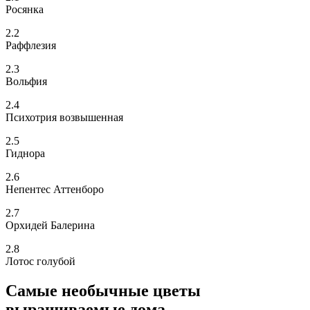
Росянка
2.2
Раффлезия
2.3
Вольфия
2.4
Психотрия возвышенная
2.5
Гиднора
2.6
Непентес Аттенборо
2.7
Орхидей Балерина
2.8
Лотос голубой
Самые необычные цветы
выращиваемые дома