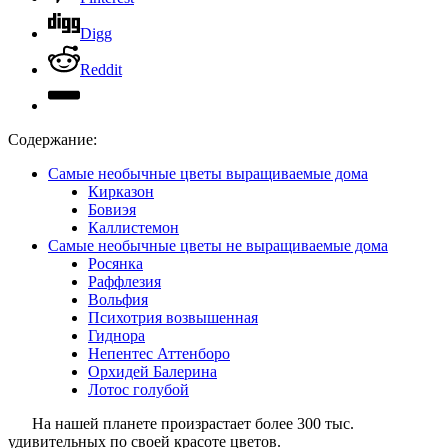
Digg
Reddit
Содержание:
Самые необычные цветы выращиваемые дома
Кирказон
Бовиэя
Каллистемон
Самые необычные цветы не выращиваемые дома
Росянка
Раффлезия
Вольфия
Психотрия возвышенная
Гиднора
Непентес Аттенборо
Орхидей Балерина
Лотос голубой
На нашей планете произрастает более 300 тыс.
удивительных по своей красоте цветов.