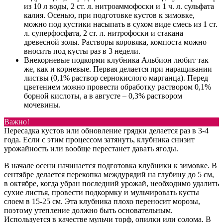
из 10 л воды, 2 ст. л. нитроаммофоски и 1 ч. л. сульфата
калия. Осенью, при подготовке кустов к зимовке,
можно под кустики насыпать в сухом виде смесь из 1 ст.
л. суперфосфата, 2 ст. л. нитрофоски и стакана
древесной золы. Растворы коровяка, компоста можно
вносить под кусты раз в 3 недели.
Внекорневые подкорми клубника Альбион любит так
же, как и корневые. Первая делается при наращивании
листвы (0,1% раствор сернокислого марганца). Перед
цветением можно провести обработку раствором 0,1%
борной кислоты, а в августе – 0,3% раствором
мочевины.
Важно!
Пересадка кустов или обновление грядки делается раз в 3-4
года. Если с этим процессом затянуть, клубника снизит
урожайность или вообще перестанет давать ягоды.
В начале осени начинается подготовка клубники к зимовке. В
сентябре делается перекопка междурядий на глубину до 5 см,
в октябре, когда убран последний урожай, необходимо удалить
сухие листья, провести подкормку и мульчировать кусты
слоем в 15-25 см. Эта клубника плохо переносит морозы,
поэтому утепление должно быть основательным.
Используется в качестве мульчи торф, опилки или солома. В