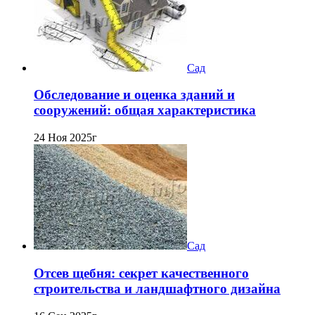
Сад
Обследование и оценка зданий и
сооружений: общая характеристика
24 Ноя 2025г
Сад
Отсев щебня: секрет качественного
строительства и ландшафтного дизайна