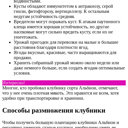
водянистыми.
Кусты обладают иммунитетом к антракнозу, серой
гнили, фитофторозу, вертициллезу. К остальным
недугам устойчивость средняя.
Вредители могут поражать куст. К атакам паутинного
клеща имеется хорошая устойчивость, но другие
насекомые могут сильно вредить кусту, если их не
уничтожать.
Урожай пригоден для перевозки на малые и большие
расстояния благодаря плотности ягод.
Ягоды вкусные, красивые, часто выращиваются для
продажи.
Хранить собранный урожай можно около недели или
даже немного больше, если создать ягодам оптимальные
условия.
Интересно!
Многие, кто пробовал клубнику сорта Альбион, отмечают,
что у нее очень плотная мякоть. Это нравится не всем, хотя
удобно при транспортировке и хранении.
Способы размножения клубники
Чтобы получить большую плантацию клубники Альбион и
регулярно замещать старые кустики, необходимо уметь ее