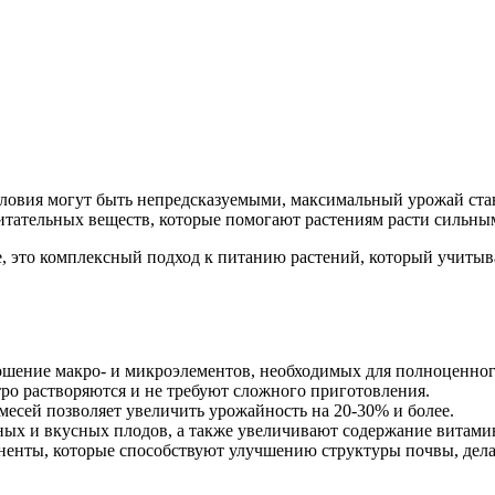
условия могут быть непредсказуемыми, максимальный урожай ста
итательных веществ, которые помогают растениям расти сильны
ие, это комплексный подход к питанию растений, который учиты
шение макро- и микроэлементов, необходимых для полноценного
тро растворяются и не требуют сложного приготовления.
сей позволяет увеличить урожайность на 20-30% и более.
ных и вкусных плодов, а также увеличивают содержание витами
енты, которые способствуют улучшению структуры почвы, делая