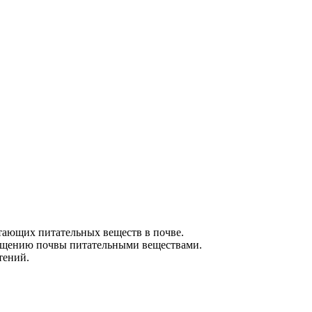
стающих питательных веществ в почве.
огащению почвы питательными веществами.
тений.