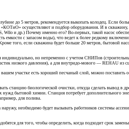
глубине до 5 метров, рекомендуется выкопать колодец. Если бол
«КОТиО» осуществляют и подбор оборудования. И в скважину, и
ilo и др.) Почему именно его? Во-первых, такой насос обеспеч
ть емкости с запасом воды), что ведет к более редкому включени
роме того, если скважина будет больше 20 метров, бытовой нас
 индивидуально, но непременно с учетом СНИПов (строительны
тик низкого давления), а для внутридо-мового — REHAU из с
а вашем участке есть хороший песчаный слой, можно поставить 
ать станцию биологической очистки, откуда сделать вывод в д
х нужд бытовой химии. Станция потребует дополнительного энер
апример, для полива.
 наружу, необходимо будет вызывать работников системы ассен
обятся для того, чтобы определить, когда подходит срок замены