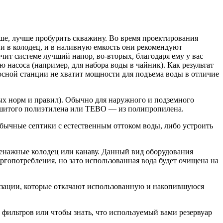
ьше, лучше пробурить скважину. Во время проектирования
 в колодец, и в наливную емкость они рекомендуют
ит системе лучший напор, во-вторых, благодаря ему у вас
ю насоса (например, для набора воды в чайник). Как результат
осной станции не хватит мощности для подъема воды в отличие
х норм и правил). Обычно для наружного и подземного
шитого полиэтилена или ТЕВО — из полипропилена.
обычные септики с естественным оттоком воды, либо устроить
ренажные колодец или канаву. Данный вид оборудования
гопотребления, но зато использованная вода будет очищена на
изации, которые откачают использованную и накопившуюся
 фильтров или чтобы знать, что используемый вами резервуар