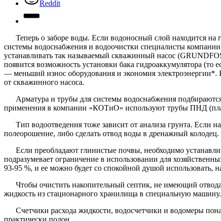
Reddit
Теперь о заборе воды. Если водоносный слой находится на 
системы водоснабжения и водоочистки специалисты компании 
устанавливать так называемый скважинный насос (GRUNDFOS, W
появится возможность установки бака гидроаккумулятора (то ес
— меньший износ оборудования и экономия электроэнергии*. К
от скважинного насоса.
Арматура и трубы для системы водоснабжения подбираются
применения в компании «КОТиО» используют трубы ПНД (плас
Тип водоотведения тоже зависит от анализа грунта. Если н
полеорошение, либо сделать отвод воды в дренажный колодец.
Если преобладают глинистые почвы, необходимо устанавлив
подразумевает ограничение в использовании для хозяйственны
93-95 %, и ее можно будет со спокойной душой использовать, н
Чтобы очистить накопительный септик, не имеющий отвода
жидкость из стационарного хранилища в специальную машину.
Счетчики расхода жидкости, водосчетчики и водомеры понад
практически полон.