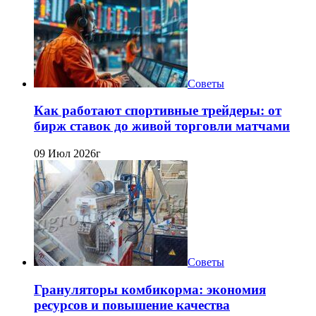
Советы
Как работают спортивные трейдеры: от
бирж ставок до живой торговли матчами
09 Июл 2026г
Советы
Грануляторы комбикорма: экономия
ресурсов и повышение качества