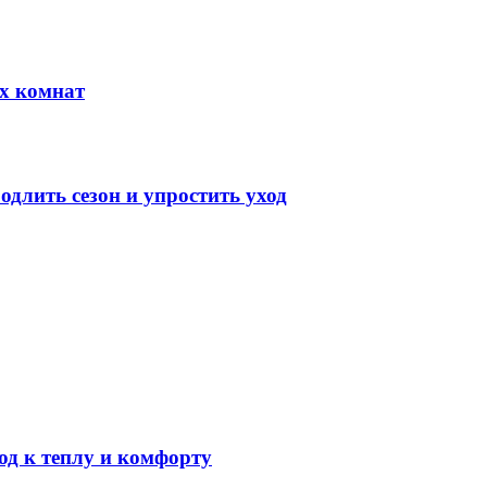
х комнат
длить сезон и упростить уход
од к теплу и комфорту