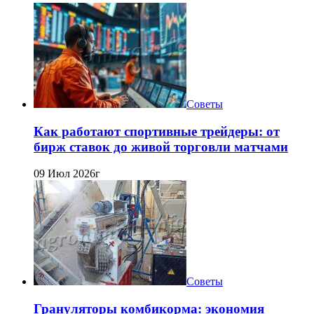
Советы
Как работают спортивные трейдеры: от
бирж ставок до живой торговли матчами
09 Июл 2026г
Советы
Грануляторы комбикорма: экономия