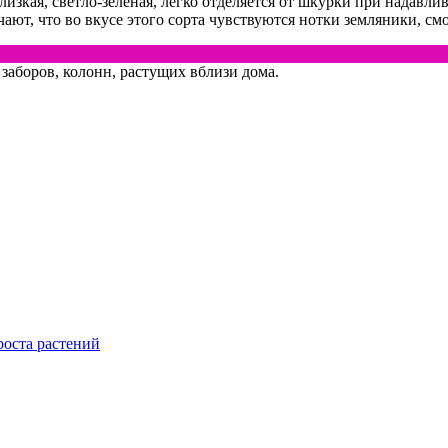
изкая, светло-зеленая, легко отделяется от шкурки при надавли
ают, что во вкусе этого сорта чувствуются нотки земляники, с
 заборов, колонн, растущих вблизи дома.
роста растений