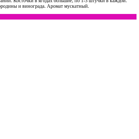
вании. Косточки в ягодах большие, по 1-3 штучки в каждой.
мородины и винограда. Аромат мускатный.