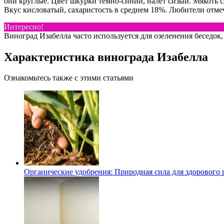
они круглые. Цвет шкурки темно-синий, налет сизый. Мякоть сл
Вкус кисловатый, сахаристость в среднем 18%. Любители отмеч
Интересно!
Виноград Изабелла часто используется для озеленения беседок,
Характеристика винограда Изабелла
Ознакомьтесь также с этими статьями
Органические удобрения: Природная сила для здорового 