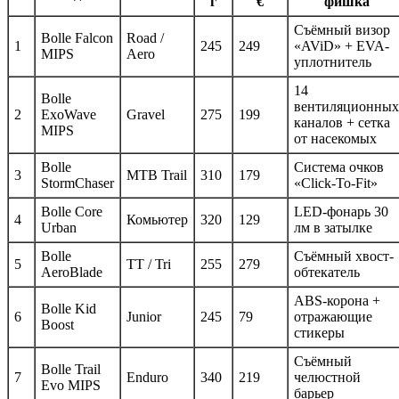
г
€
фишка
Съёмный визор
Bolle Falcon
Road /
1
245
249
«AViD» + EVA-
MIPS
Aero
уплотнитель
14
Bolle
вентиляционных
2
ExoWave
Gravel
275
199
каналов + сетка
MIPS
от насекомых
Bolle
Система очков
3
MTB Trail
310
179
StormChaser
«Click-To-Fit»
Bolle Core
LED-фонарь 30
4
Комьютер
320
129
Urban
лм в затылке
Bolle
Съёмный хвост-
5
TT / Tri
255
279
AeroBlade
обтекатель
ABS-корона +
Bolle Kid
6
Junior
245
79
отражающие
Boost
стикеры
Съёмный
Bolle Trail
7
Enduro
340
219
челюстной
Evo MIPS
барьер