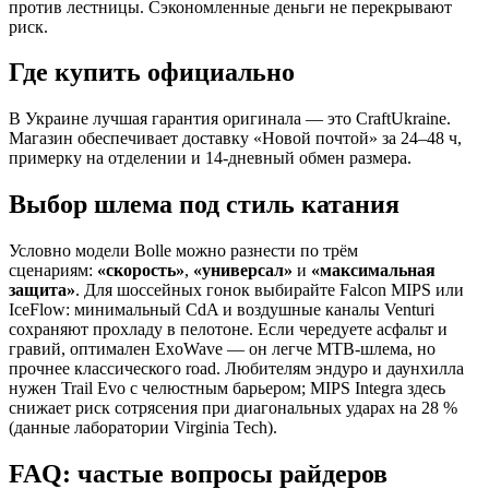
против лестницы. Сэкономленные деньги не перекрывают
риск.
Где купить официально
В Украине лучшая гарантия оригинала — это CraftUkraine.
Магазин обеспечивает доставку «Новой почтой» за 24–48 ч,
примерку на отделении и 14-дневный обмен размера.
Выбор шлема под стиль катания
Условно модели Bolle можно разнести по трём
сценариям:
«скорость»
,
«универсал»
и
«максимальная
защита»
. Для шоссейных гонок выбирайте Falcon MIPS или
IceFlow: минимальный CdA и воздушные каналы Venturi
сохраняют прохладу в пелотоне. Если чередуете асфальт и
гравий, оптимален ExoWave — он легче MTB-шлема, но
прочнее классического road. Любителям эндуро и даунхилла
нужен Trail Evo с челюстным барьером; MIPS Integra здесь
снижает риск сотрясения при диагональных ударах на 28 %
(данные лаборатории Virginia Tech).
FAQ: частые вопросы райдеров