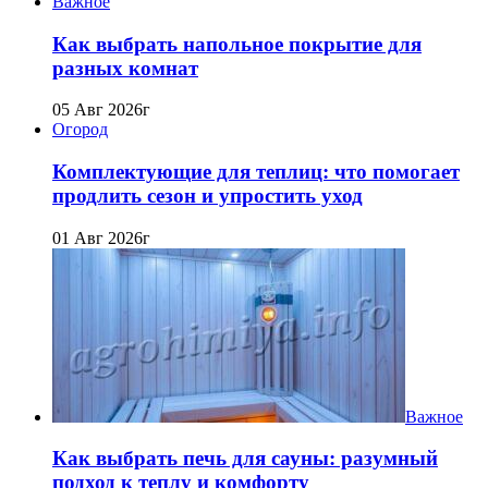
Важное
Как выбрать напольное покрытие для
разных комнат
05 Авг 2026г
Огород
Комплектующие для теплиц: что помогает
продлить сезон и упростить уход
01 Авг 2026г
Важное
Как выбрать печь для сауны: разумный
подход к теплу и комфорту