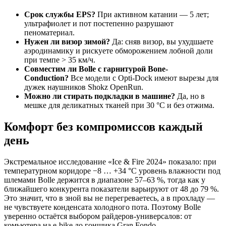
Срок службы EPS?
При активном катании — 5 лет;
ультрафиолет и пот постепенно разрушают
пеноматериал.
Нужен ли визор зимой?
Да: сняв визор, вы ухудшаете
аэродинамику и рискуете обморожением лобной доли
при темпе > 35 км/ч.
Совместим ли Bolle с гарнитурой Bone-
Conduction?
Все модели с Opti-Dock имеют вырезы для
дужек наушников Shokz OpenRun.
Можно ли стирать подкладки в машине?
Да, но в
мешке для деликатных тканей при 30 °C и без отжима.
Комфорт без компромиссов каждый
день
Экстремальное исследование «Ice & Fire 2024» показало: при
температурном коридоре −8 … +34 °C уровень влажности под
шлемами Bolle держится в диапазоне 57–63 %, тогда как у
ближайшего конкурента показатели варьируют от 48 до 79 %.
Это значит, что в зной вы не перегреваетесь, а в прохладу —
не чувствуете конденсата холодного пота. Поэтому Bolle
уверенно остаётся выбором райдеров-универсалов: от
комьютера на e-bike до гонщика Gran Fondo.