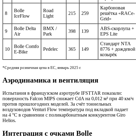
Карбоновая
Bolle
Road
8
215
259
решётка «RACe-
IceFlow
Light
Grid»
Bolle Delta
BMX /
ABS-скорлупа +
9
398
139
Air
Park
EPS Lite
Стандарт NTA
Bolle Comfo
10
Pedelec
365
149
8776 + дождевой
E-Bike
козырёк
*Средняя розничная цена в ЕС, январь 2025 г.
Аэродинамика и вентиляция
Испытания в французском аэротрубе IFSTTAR показали:
поверхность Falcon MIPS снижает CdA на 0,012 м² при 40 км/ч
против прошлогодних моделей. За счёт тоннельных
воздуховодов Venturi Flow температура под вкладкой падает
на 4 °C в сравнении с поликарбонатным конкурентом Giro
Helios.
Интеграция с очками Bolle