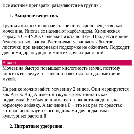
Все азотные препараты разделяются на группы.
Амидные вещества.
Группа амидных включает такое популярное вещество как
мочевина. Иногда ее называют карбамидом. Химическая
формула CH4N2O. Содержит азота до 47%. Продается в виде
белоснежных гранул. Растениями усваивается быстро,
листочки при внекорневой подкормке не обжигает. Подходит
для помидор, огурцов и многих других растений.
Важно!
Мочевина быстро повышает кислотность земли, поэтому
вносить ее следует с гашеной известью или доломитовой
мукой.
На рынке можно найти мочевину 2 видов. Они маркируются
как А и Б. Вид А имеет низкую эффективность как
подкормка. Ее обычно применяют в животноводстве, как
кормовую добавку. А мочевина Б – это как раз то средство,
которое используется огородниками для подкормки
культурных растений.
Нитратные удобрения.