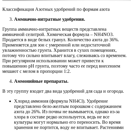
Классификация Азотных удобрений по формам азота
Аммиачно-нитратные удобрения.
Группа аммиачно-нитратных веществ представлена
аммиачной селитрой. Химическая формула – NH4NO3.
Продается в виде белых гранул. Количество азота до 36%.
Применяется для зон с умеренной или недостаточной
увлажненностью грунта. Хранится в сухих помещениях,
потому что сильно впитывает влагу, слеживаясь со временем.
При регулярном использовании может привести к
повышению pH грунта, поэтому часто ее перед внесением
мешают с мелом в пропорции 1:2.
Аммонийные препараты.
В эту группу входит два вида удобрений для сада и огорода.
Хлорид аммония (формула NH4Cl). Удобрение
представлено бело-желтым порошком с содержанием
азота до 26%. Из почвы не вымывается, однако из-за
хлора в составе редко используется, ведь не все
культуры могут нормально его переносить. Во время
хранения не портится, воду не впитывает. Растениями