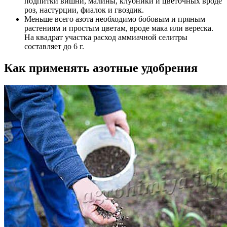
подпитки вишни, малины, клубники и цветочных вроде
роз, настурции, фиалок и гвоздик.
Меньше всего азота необходимо бобовым и пряным
растениям и простым цветам, вроде мака или вереска.
На квадрат участка расход аммиачной селитры
составляет до 6 г.
Как применять азотные удобрения