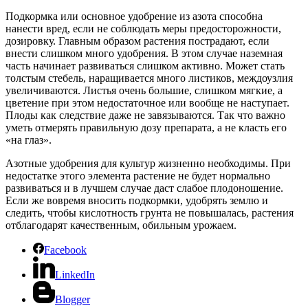
Подкормка или основное удобрение из азота способна
нанести вред, если не соблюдать меры предосторожности,
дозировку. Главным образом растения пострадают, если
внести слишком много удобрения. В этом случае наземная
часть начинает развиваться слишком активно. Может стать
толстым стебель, наращивается много листиков, междоузлия
увеличиваются. Листья очень большие, слишком мягкие, а
цветение при этом недостаточное или вообще не наступает.
Плоды как следствие даже не завязываются. Так что важно
уметь отмерять правильную дозу препарата, а не класть его
«на глаз».
Азотные удобрения для культур жизненно необходимы. При
недостатке этого элемента растение не будет нормально
развиваться и в лучшем случае даст слабое плодоношение.
Если же вовремя вносить подкормки, удобрять землю и
следить, чтобы кислотность грунта не повышалась, растения
отблагодарят качественным, обильным урожаем.
Facebook
LinkedIn
Blogger