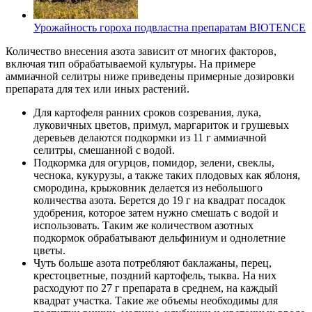
Урожайность гороха подвластна препаратам BIOTENCE
Количество внесения азота зависит от многих факторов,
включая тип обрабатываемой культуры. На примере
аммиачной селитры ниже приведены примерные дозировки
препарата для тех или иных растений.
Для картофеля ранних сроков созревания, лука,
луковичных цветов, примул, маргариток и грушевых
деревьев делаются подкормки из 11 г аммиачной
селитры, смешанной с водой.
Подкормка для огурцов, помидор, зелени, свеклы,
чеснока, кукурузы, а также таких плодовых как яблоня,
смородина, крыжовник делается из небольшого
количества азота. Берется до 19 г на квадрат посадок
удобрения, которое затем нужно смешать с водой и
использовать. Таким же количеством азотных
подкормок обрабатывают дельфиниум и однолетние
цветы.
Чуть больше азота потребляют баклажаны, перец,
крестоцветные, поздний картофель, тыква. На них
расходуют по 27 г препарата в среднем, на каждый
квадрат участка. Такие же объемы необходимы для