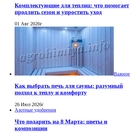
Комплектующие для теплиц: что помогает
продлить сезон и упростить уход
01 Авг 2026г
Важное
Как выбрать печь для сауны: разумный
подход к теплу и комфорту
26 Июл 2026г
Азотные удобрения
Что подарить на 8 Марта: цветы и
композиции