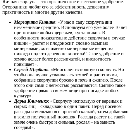
Яичная скорлупа – это органическое известковое удобрение.
Огородники любят его за эффективность, дешевизну,
практичность и многие другие качества.
Маргарита Кияшко
: «У нас в саду скорлупа яиц
незаменимое средство. Используем его уже более 10 лет
при посадке любых деревьев, кустарников. В
особенности показательно действие скорлупы в случае
вишни – растет и плодоносит, словно засыпаю
минералами, хотя именно минеральные вещества
никогда под это дерево не вносила! Такое удобрение и
землю делает более рассыпчатой, и кислотность
повышает».
Сергей Щербань
: «Много лет использую скорлупу. Но
чтобы она лучше усваивалась землей и растениями,
собранные скорлупки бросаю в печь и сжигаю. После
этого они сами с легкостью рассыпаются. Сыплю такое
удобрение прямо в свежем виде при посадке любых
культур».
Дарья Клименко
: «Скорлупу использую от вареных и
сырых яиц – складываю в один пакет. Перед посевом
рассады измельчаю все простой скалкой, затем добавляю
в землю полученный порошок. Рассада растет на такой
земле очень быстро и сильная, рослая – на зависть
соседям!».