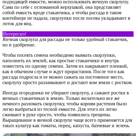
подходящей емкости, можно использовать яичную скорлупу.
Сама по себе с отломанной верхушкой, она представляет
собой емкость вроде стаканчика, а чтобы рассада в таком
контейнере не падала, скорлупки после посева укладывают в
лоток для яиц.
Интересно!
Яичная скорлупа для рассады не только удобный стаканчик,
но и удобрение.
Чтобы посеять семена необходимо вымыть скорлупки,
наполнить их землей, как простые стаканчики и внутрь
поместить по одному семени. Затем их накрывают пленкой,
как в обычном случае и ждут прорастания. После того как
рассада подросла и ее можно сажать на постоянное место,
скорлупу просто разламывают и достают ком земли с ростком.
Иногда огородники не убирают скорлупу, а сажают ростки в
яичных стаканчиках в землю. Только желательно все же
немного разломать скорлупку, чтобы корням растения было
легко выбраться из тесной емкости. Для этого их легко
сжимают в руке просто, чтобы появились трещины.
Выращивание в яичной скорлупе чаще всего применяется для
таких культур как томаты, перец, капуста, бахчевые и зелень.