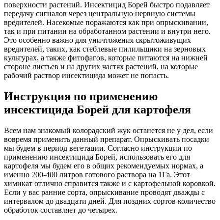
поверхности растений. Инсектицид Борей быстро подавляет
передачу сигналов через центральную нервную системы
вредителей. Насекомые поражаются как при опрыскивании,
так и при питании на обработанном растении и внутри него.
Это особенно важно для уничтожения скрытоживущих
вредителей, таких, как стеблевые пилильщики на зерновых
культурах, а также фитофагов, которые питаются на нижней
стороне листьев и на других частях растений, на которые
рабочий раствор инсектицида может не попасть.
Инструкция по применению
инсектицида Борей для картофеля
Всем нам знакомый колорадский жук останется не у дел, если
вовремя применить данный препарат. Опрыскивать посадки
мы будем в период вегетации. Согласно инструкции по
применению инсектицида Борей, использовать его для
картофеля мы будем его в общих рекомендуемых нормах, а
именно 200-400 литров готового раствора на 1Га. Этот
химикат отлично справится также и с картофельной коровкой.
Если у вас ранние сорта, опрыскивание проводят дважды с
интервалом до двадцати дней. Для поздних сортов количество
обработок составляет до четырех.