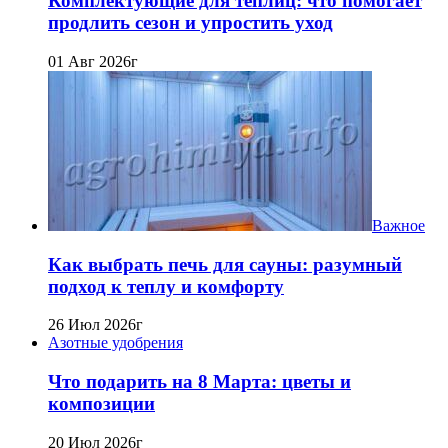
Комплектующие для теплиц: что помогает
продлить сезон и упростить уход
01 Авг 2026г
Важное
Как выбрать печь для сауны: разумный
подход к теплу и комфорту
26 Июл 2026г
Азотные удобрения
Что подарить на 8 Марта: цветы и
композиции
20 Июл 2026г