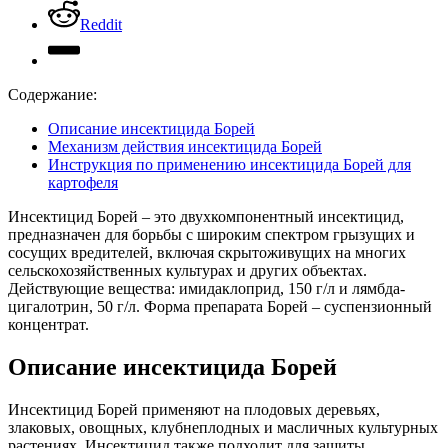
Reddit
Содержание:
Описание инсектицида Борей
Механизм действия инсектицида Борей
Инструкция по применению инсектицида Борей для
картофеля
Инсектицид Борей – это двухкомпонентный инсектицид,
предназначен для борьбы с широким спектром грызущих и
сосущих вредителей, включая скрытоживущих на многих
сельскохозяйственных культурах и других объектах.
Действующие вещества: имидаклоприд, 150 г/л и лямбда-
цигалотрин, 50 г/л. Форма препарата Борей – суспензионный
концентрат.
Описание инсектицида Борей
Инсектицид Борей применяют на плодовых деревьях,
злаковых, овощных, клубнеплодных и масличных культурных
растениях. Инсектицид также подходит для защиты