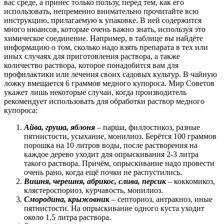
вас среде, а принес только пользу, перед тем, как его
использовать, непременно внимательно прочитайте всю
инструкцию, прилагаемую к упаковке. В ней содержится
много нюансов, которые очень важно знать, используя это
химическое соединение. Например, в таблице вы найдёте
информацию о том, сколько надо взять препарата в тех или
иных случаях для приготовления раствора, а также
количество раствора, которое понадобится вам для
профилактики или лечения своих садовых культур. В чайную
ложку вмещается 6 граммов медного купороса. Мир Советов
укажет лишь некоторые случаи, когда производитель
рекомендует использовать для обработки раствор медного
купороса:
Айва, груша, яблоня
– парша, филлостикоз, разные
пятнистости, усыхание, монилиоз. Берётся 100 граммов
порошка на 10 литров воды, после растворения на
каждое дерево уходит для опрыскивания 2-3 литра
такого раствора. Причём, опрыскивание надо провести
очень рано, когда ещё почки не распустились.
Вишня, черешня, абрикос, слива, персик
– коккомикоз,
клястероспориоз, курчавость, монилиоз.
Смородина, крыжовник
– септориоз, антракноз, иные
пятнистости. На опрыскивание одного куста уходит
около 1,5 литра раствора.