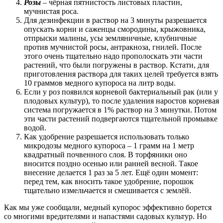
Розы
– чёрная пятнистость листовых пластин,
мучнистая роса.
Для дезинфекции в раствор на 3 минуты разрешается
опускать корни и саженцы смородины, крыжовника,
отпрыски малины, усы земляничные, клубничные
против мучнистой росы, антракноза, гнилей. После
этого очень тщательно надо прополоскать эти части
растений, что были погружены в раствор. Кстати, для
приготовления раствора для таких целей требуется взять
10 граммов медного купороса на литр воды.
Если у роз появился корневой бактериальный рак (или у
плодовых культур), то после удаления наростов корневая
система погружается в 1% раствор на 3 минутки. Потом
эти части растений подвергаются тщательной промывке
водой.
Как удобрение разрешается использовать только
микродозы медного купороса – 1 грамм на 1 метр
квадратный почвенного слоя. В торфяники оно
вносится поздно осенью или ранней весной. Такое
внесение делается 1 раз за 5 лет. Ещё один момент:
перед тем, как вносить такое удобрение, порошок
тщательно измельчается и смешивается с землёй.
Как мы уже сообщали, медный купорос эффективно борется
со многими вредителями и напастями садовых культур. Но