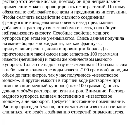
раствор этот очень кислый, поэтому он при неправильном
применении может спровоцировать ожог растений. Поэтому
обязательно соблюдайте все дозы и предписания инструкции.
Чтобы смягчить воздействие сильного соединения,
французские виноделы много веков назад предложили
добавлять к раствору свежегашёную известь, способную
нейтрализовать кислоту. Лечебные свойства медного
купороса при этом не уменьшаются. Смесь данная получила
название бордоской жидкости, так как французы,
придумавшие рецепт, жили в провинции Бордо. Для
приготовления такой смеси надо запастись 100 граммами
извести (негашёной) и таким же количеством медного
купороса. Только не надо сразу всё смешивать! Сначала гасим
в небольшом количестве воды известь (100 граммов), доводим
объём до пяти литров, так у нас получилось «известковое
молоко». В другой ёмкости в горячей воде растворяем при
помешивании медный купорос (тоже 100 граммов), опять
доводим объём раствора до пяти литров. Внимание! Раствор
медного купороса вливаем постепенно в «известковое
молоко», а не наоборот. Требуется постоянное помешивание.
Раствор пригоден 5 часов, потом частички извести начинают
слипаться, что ведёт к забиванию отверстий опрыскивателя.