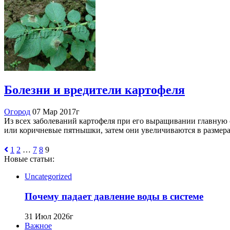
Болезни и вредители картофеля
Огород
07 Мар 2017г
Из всех заболеваний картофеля при его выращивании главную 
или коричневые пятнышки, затем они увеличиваются в размерах
1
2
…
7
8
9
Новые статьи:
Uncategorized
Почему падает давление воды в системе
31 Июл 2026г
Важное