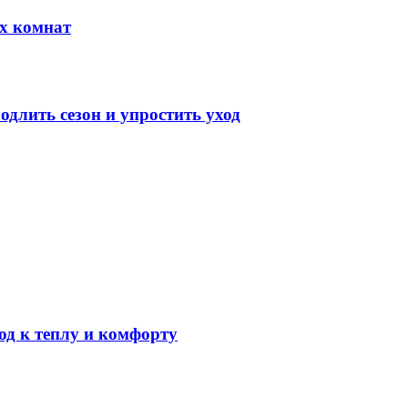
х комнат
длить сезон и упростить уход
од к теплу и комфорту