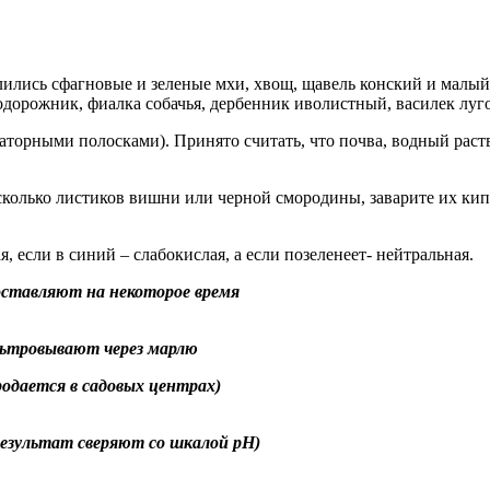
ились сфагновые и зеленые мхи, хвощ, щавель конский и малый, 
дорожник, фиалка собачья, дербенник иволистный, василек луг
аторными полосками). Принято считать, что почва, водный раств
колько листиков вишни или черной смородины, заварите их кипя
я, если в синий – слабокислая, а если позеленеет- нейтральная.
оставляют на некоторое время
льтровывают через марлю
одается в садовых центрах)
езультат сверяют со шкалой рН)