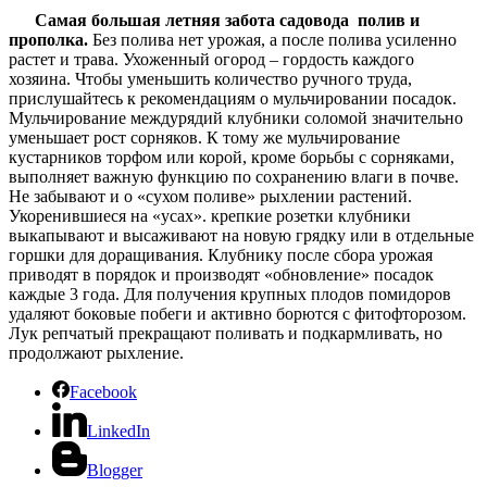
Самая большая летняя забота садовода полив и
прополка.
Без полива нет урожая, а после полива усиленно
растет и трава. Ухоженный огород – гордость каждого
хозяина. Чтобы уменьшить количество ручного труда,
прислушайтесь к рекомендациям о мульчировании посадок.
Мульчирование междурядий клубники соломой значительно
уменьшает рост сорняков. К тому же мульчирование
кустарников торфом или корой, кроме борьбы с сорняками,
выполняет важную функцию по сохранению влаги в почве.
Не забывают и о «сухом поливе» рыхлении растений.
Укоренившиеся на «усах». крепкие розетки клубники
выкапывают и высаживают на новую грядку или в отдельные
горшки для доращивания. Клубнику после сбора урожая
приводят в порядок и производят «обновление» посадок
каждые 3 года. Для получения крупных плодов помидоров
удаляют боковые побеги и активно борются с фитофторозом.
Лук репчатый прекращают поливать и подкармливать, но
продолжают рыхление.
Facebook
LinkedIn
Blogger