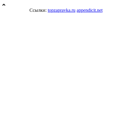
Ссылки:
topzapravka.ru
appendicit.net