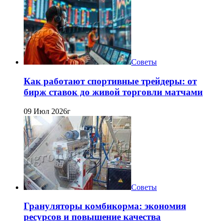
Советы
Как работают спортивные трейдеры: от
бирж ставок до живой торговли матчами
09 Июл 2026г
Советы
Грануляторы комбикорма: экономия
ресурсов и повышение качества