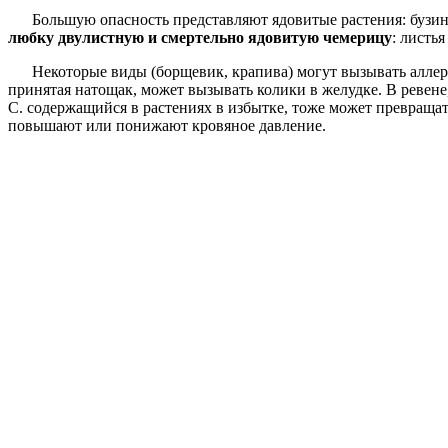
Большую опасность представляют ядовитые растения: бузина
любку двулистную и смертельно ядовитую чемерицу
: листь
Некоторые виды (борщевик, крапива) могут вызывать аллерг
принятая натощак, может вызывать колики в желудке. В ревене
С. содержащийся в растениях в избытке, тоже может превраща
повышают или понижают кровяное давление.