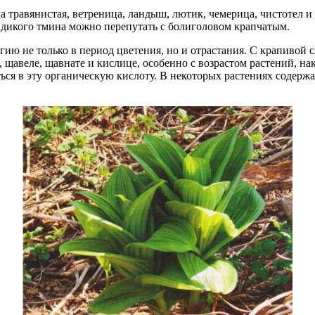
 травянистая, ветреница, ландыш, лютик, чемерица, чистотел и
я дикого тмина можно перепутать с болиголовом крапчатым.
ию не только в период цветения, но и отрастания. С крапивой 
, щавеле, щавнате и кислице, особенно с возрастом растений, н
ться в эту органическую кислоту. В некоторых растениях содерж