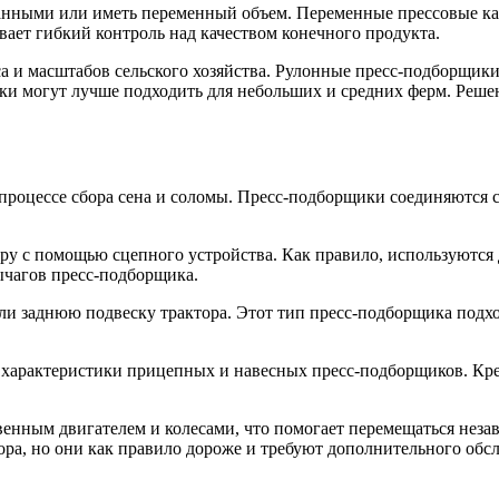
нными или иметь переменный объем. Переменные прессовые кам
вает гибкий контроль над качеством конечного продукта.
а и масштабов сельского хозяйства. Рулонные пресс-подборщики
ки могут лучше подходить для небольших и средних ферм. Реше
процессе сбора сена и соломы. Пресс-подборщики соединяются с
ру с помощью сцепного устройства. Как правило, используются 
ычагов пресс-подборщика.
 заднюю подвеску трактора. Этот тип пресс-подборщика подход
 характеристики прицепных и навесных пресс-подборщиков. Кре
енным двигателем и колесами, что помогает перемещаться неза
ора, но они как правило дороже и требуют дополнительного обс