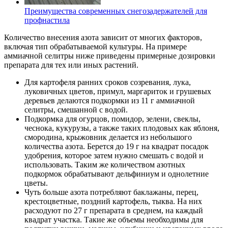
Преимущества современных снегозадержателей для
профнастила
Количество внесения азота зависит от многих факторов,
включая тип обрабатываемой культуры. На примере
аммиачной селитры ниже приведены примерные дозировки
препарата для тех или иных растений.
Для картофеля ранних сроков созревания, лука,
луковичных цветов, примул, маргариток и грушевых
деревьев делаются подкормки из 11 г аммиачной
селитры, смешанной с водой.
Подкормка для огурцов, помидор, зелени, свеклы,
чеснока, кукурузы, а также таких плодовых как яблоня,
смородина, крыжовник делается из небольшого
количества азота. Берется до 19 г на квадрат посадок
удобрения, которое затем нужно смешать с водой и
использовать. Таким же количеством азотных
подкормок обрабатывают дельфиниум и однолетние
цветы.
Чуть больше азота потребляют баклажаны, перец,
крестоцветные, поздний картофель, тыква. На них
расходуют по 27 г препарата в среднем, на каждый
квадрат участка. Такие же объемы необходимы для