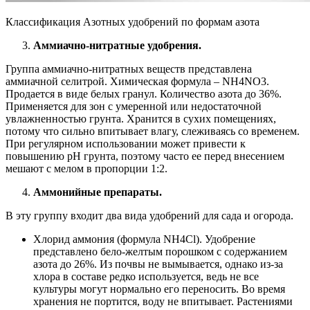
Классификация Азотных удобрений по формам азота
Аммиачно-нитратные удобрения.
Группа аммиачно-нитратных веществ представлена
аммиачной селитрой. Химическая формула – NH4NO3.
Продается в виде белых гранул. Количество азота до 36%.
Применяется для зон с умеренной или недостаточной
увлажненностью грунта. Хранится в сухих помещениях,
потому что сильно впитывает влагу, слеживаясь со временем.
При регулярном использовании может привести к
повышению pH грунта, поэтому часто ее перед внесением
мешают с мелом в пропорции 1:2.
Аммонийные препараты.
В эту группу входит два вида удобрений для сада и огорода.
Хлорид аммония (формула NH4Cl). Удобрение
представлено бело-желтым порошком с содержанием
азота до 26%. Из почвы не вымывается, однако из-за
хлора в составе редко используется, ведь не все
культуры могут нормально его переносить. Во время
хранения не портится, воду не впитывает. Растениями