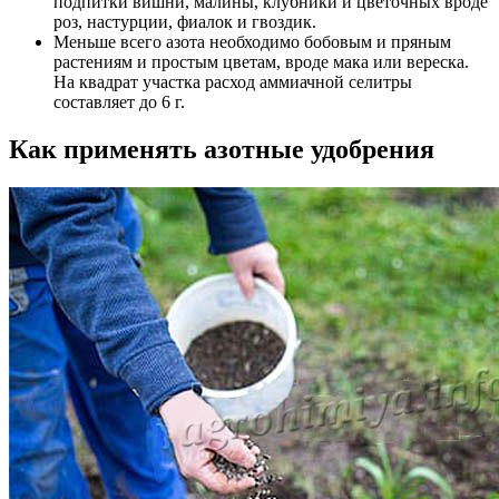
подпитки вишни, малины, клубники и цветочных вроде
роз, настурции, фиалок и гвоздик.
Меньше всего азота необходимо бобовым и пряным
растениям и простым цветам, вроде мака или вереска.
На квадрат участка расход аммиачной селитры
составляет до 6 г.
Как применять азотные удобрения