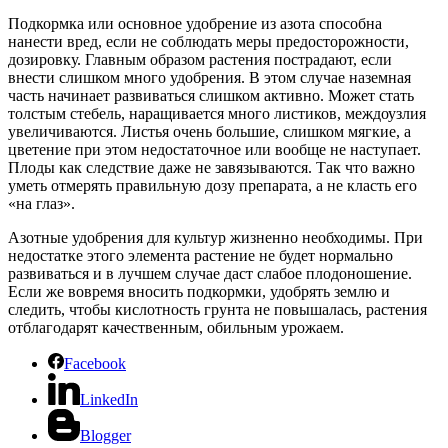
Подкормка или основное удобрение из азота способна
нанести вред, если не соблюдать меры предосторожности,
дозировку. Главным образом растения пострадают, если
внести слишком много удобрения. В этом случае наземная
часть начинает развиваться слишком активно. Может стать
толстым стебель, наращивается много листиков, междоузлия
увеличиваются. Листья очень большие, слишком мягкие, а
цветение при этом недостаточное или вообще не наступает.
Плоды как следствие даже не завязываются. Так что важно
уметь отмерять правильную дозу препарата, а не класть его
«на глаз».
Азотные удобрения для культур жизненно необходимы. При
недостатке этого элемента растение не будет нормально
развиваться и в лучшем случае даст слабое плодоношение.
Если же вовремя вносить подкормки, удобрять землю и
следить, чтобы кислотность грунта не повышалась, растения
отблагодарят качественным, обильным урожаем.
Facebook
LinkedIn
Blogger