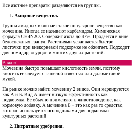
Все азотные препараты разделяются на группы.
Амидные вещества.
Группа амидных включает такое популярное вещество как
мочевина. Иногда ее называют карбамидом. Химическая
формула CH4N2O. Содержит азота до 47%. Продается в виде
белоснежных гранул. Растениями усваивается быстро,
листочки при внекорневой подкормке не обжигает. Подходит
для помидор, огурцов и многих других растений.
Важно!
Мочевина быстро повышает кислотность земли, поэтому
вносить ее следует с гашеной известью или доломитовой
мукой.
На рынке можно найти мочевину 2 видов. Они маркируются
как А и Б. Вид А имеет низкую эффективность как
подкормка. Ее обычно применяют в животноводстве, как
кормовую добавку. А мочевина Б – это как раз то средство,
которое используется огородниками для подкормки
культурных растений.
Нитратные удобрения.