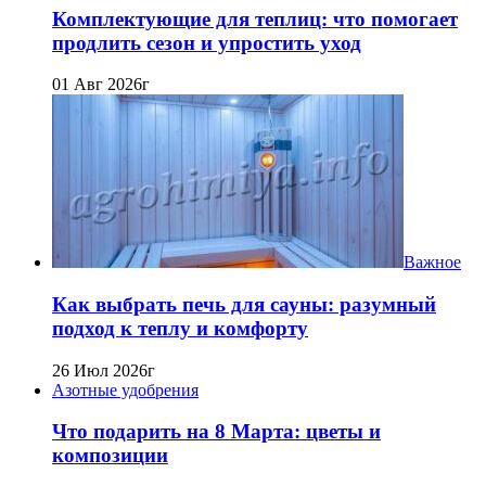
Комплектующие для теплиц: что помогает
продлить сезон и упростить уход
01 Авг 2026г
Важное
Как выбрать печь для сауны: разумный
подход к теплу и комфорту
26 Июл 2026г
Азотные удобрения
Что подарить на 8 Марта: цветы и
композиции