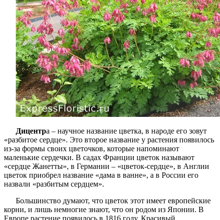
Дицентр
а – научное название цветка, в народе его зовут
«разбитое сердце». Это второе название у растения появилось
из-за формы своих цветочков, которые напоминают
маленькие сердечки. В садах Франции цветок называют
«сердце Жанетты», в Германии – «цветок-сердце», в Англии
цветок приобрел название «дама в ванне», а в России его
назвали «разбитым сердцем».
Большинство думают, что цветок этот имеет европейские
корни, и лишь немногие знают, что он родом из Японии. В
Европе растение появилось в 1816 году. Красивый