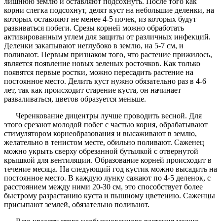
лишнюю землю и оставляют подсохнуть. После того как
корни слегка подсохнут, делят куст на небольшие деленки, на
которых оставляют не менее 4-5 почек, из которых будут
развиваться побеги. Срезы корней можно обработать
активированным углем для защиты от различных инфекций.
Деленки закапывают неглубоко в землю, на 5-7 см, и
поливают. Первым признаком того, что растение прижилось,
является появление новых зеленых росточков. Как только
появятся первые ростки, можно пересадить растение на
постоянное место. Делить куст нужно обязательно раз в 4-6
лет, так как происходит старение куста, он начинает
разваливаться, цветов образуется меньше.
Черенкование дицентры лучше проводить весной. Для
этого срезают молодой побег с частью корня, обрабатывают
стимулятором корнеобразования и высаживают в землю,
желательно в тенистом месте, обильно поливают. Саженец
можно укрыть сверху обрезанной бутылкой с отвернутой
крышкой для вентиляции. Образование корней происходит в
течение месяца. На следующий год кустик можно высадить на
постоянное место. В каждую лунку сажают по 4-5 деленок, с
расстоянием между ними 20-30 см, это способствует более
быстрому разрастанию куста и пышному цветению. Саженцы
присыпают землей, обязательно поливают.