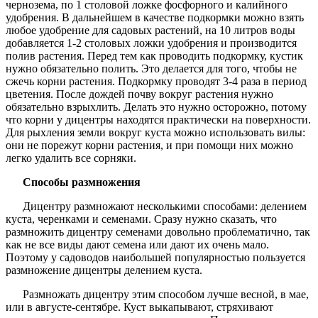
чернозема, по 1 столовой ложке фосфорного и калийного
удобрения. В дальнейшем в качестве подкормки можно взять
любое удобрение для садовых растений, на 10 литров воды
добавляется 1-2 столовых ложки удобрения и производится
полив растения. Перед тем как проводить подкормку, кустик
нужно обязательно полить. Это делается для того, чтобы не
сжечь корни растения. Подкормку проводят 3-4 раза в период
цветения. После дождей почву вокруг растения нужно
обязательно взрыхлить. Делать это нужно осторожно, потому
что корни у дицентры находятся практически на поверхности.
Для рыхления земли вокруг куста можно использовать вилы:
они не порежут корни растения, и при помощи них можно
легко удалить все сорняки.
Способы размножения
Дицентру размножают несколькими способами: делением
куста, черенками и семенами. Сразу нужно сказать, что
размножить дицентру семенами довольно проблематично, так
как не все виды дают семена или дают их очень мало.
Поэтому у садоводов наибольшей популярностью пользуется
размножение дицентры делением куста.
Размножать дицентру этим способом лучше весной, в мае,
или в августе-сентябре. Куст выкапывают, стряхивают