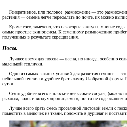
Генеративное, или половое, размножение — это размножени
растения — семена легче пересылать по почте, их можно выпис
Кроме того, замечено, что некоторые кактусы, многие годы
самые простые эхинопсисы. К семенному размножению прибега
полученных в результате скрещивания.
Посев.
Лучшее время для посева — весна, но иногда, особенно есл
маленькой теплички.
Одно из самых важных условий для развития сеянцев — эт
небольшой теплички удобнее брать лампу U-образной формы. Р
сутки.
Сеять удобнее всего в плоские невысокие сосуды, (можно п
рыхлым, водо- и воздухопроницаемым, почти не содержащим о
Лучше всего брать смесь просеянной листовой земли с пес
поместить в мешочек из ткани, положить в дуршлаг и поставит