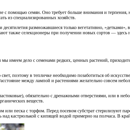
е с помощью семян. Оно требует больше внимания и терпения, 
ать из специализированных хозяйств.
 и десятилетия размножавшиеся только вегетативно, »детками»,
ют также селекционеры при получении новых сортов — здесь н
и мы имеем дело с семенами редких, ценных растений, приходитс
о свет, поэтому в тепличке необходимо позаботиться об искус
асстояние между лампой и растениями желательно совсем неболь
ластиковые), обязательно с дренажными отверстиями, или в неб
рганических веществ.
ком или песка с торфом. Перед посевом субстрат стерилизуют па
ь над кастрюлькой с кипящей водой примерно на полчаса. В кра