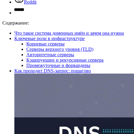
Reddit
Содержание:
Что такое система доменных имён и зачем она нужна
Ключевые роли в инфраструктуре
Корневые серверы
Серверы верхнего уровня (TLD)
Авторитетные серверы
Кэширующие и рекурсивные сервера
Промежуточные и форвардеры
Как проходит DNS-запрос: пошагово