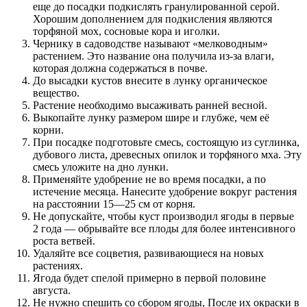
еще до посадки подкислять гранулированной серой.
Хорошим дополнением для подкисления являются
торфяной мох, сосновые кора и иголки.
Чернику в садоводстве называют «мелководным»
растением. Это название она получила из-за влаги,
которая должна содержаться в почве.
До высадки кустов внесите в лунку органическое
вещество.
Растение необходимо высаживать ранней весной.
Выкопайте лунку размером шире и глубже, чем её
корни.
При посадке подготовьте смесь, состоящую из суглинка,
дубового листа, древесных опилок и торфяного мха. Эту
смесь уложите на дно лунки.
Применяйте удобрение не во время посадки, а по
истечение месяца. Нанесите удобрение вокруг растения
на расстоянии 15—25 см от корня.
Не допускайте, чтобы куст производил ягоды в первые
2 года — обрывайте все плоды для более интенсивного
роста ветвей.
Удаляйте все соцветия, развивающиеся на новых
растениях.
Ягода будет спелой примерно в первой половине
августа.
Не нужно спешить со сбором ягоды, После их окраски в