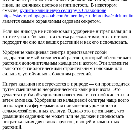
гниль на кончиках цветков и пятнистость. В некотором
смысле,
купить кальциевую селитру в Ставрополе
https://stavropol.ugagrosnab.com/mineralnye_udobreniya/calciumnitra
является самым охраняемым садовым секретом.
Если вы никогда не использовали удобрение нитрат кальция и
хотите узнать больше, эта статья расскажет вам, что это такое,
подходит ли оно для ваших растений и как его использовать.
Удобрение кальциевая селитра представляет собой
водорастворимый химический раствор, который обеспечивает
растения дополнительным кальцием и азотом. Эти элементы
являются физиологическими строительными блоками для
сильных, устойчивых к болезням растений.
Нитрат кальция не встречается в природе — он производится
путём смешивания неорганического кальция и азота. Это
делается путём объединения известняка и азотной кислоты, а
затем аммиака. Удобрения из кальциевой селитры чаще всего
используются фермерами для повышения урожайности
сельскохозяйственных культур. Однако это не означает, что
домашний садовник не может или не должен использовать
нитрат кальция для своих фруктов, овощей и комнатных
растений.